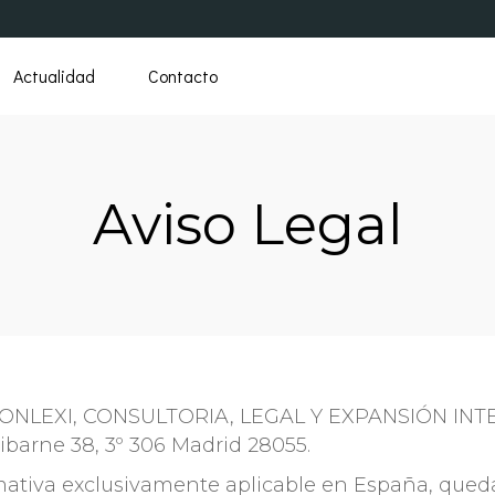
Actualidad
Contacto
Aviso Legal
CONLEXI, CONSULTORIA, LEGAL Y EXPANSIÓN INTE
ibarne 38, 3º 306 Madrid 28055.
mativa exclusivamente aplicable en España, queda