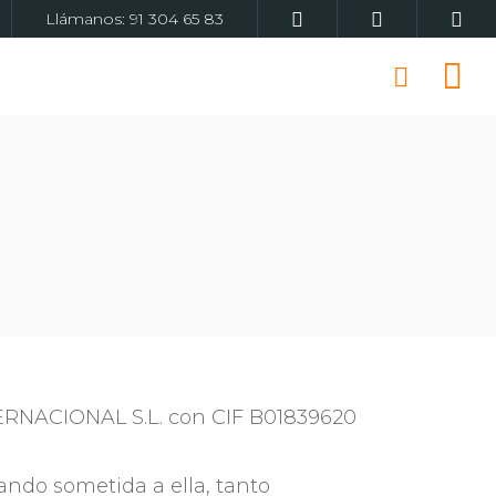
Llámanos:
91 304 65 83
RNACIONAL S.L. con CIF B01839620
ndo sometida a ella, tanto