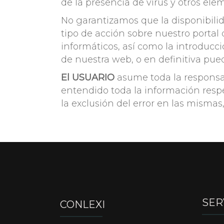
de la presencia de virus y otros e
No garantizamos que la disponibilid
tipo de acción sobre nuestro porta
informáticos, así como la introducci
de nuestra web, o en definitiva pue
El USUARIO
asume toda la responsa
entendido toda la información respe
la exclusión del error en las mismas
SER
CONLEXI