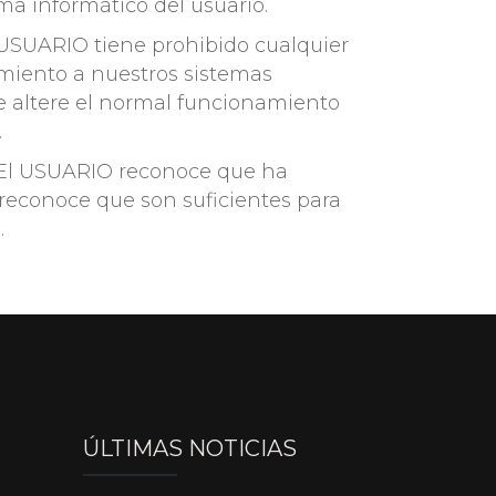
a informático del usuario.
l USUARIO tiene prohibido cualquier
amiento a nuestros sistemas
que altere el normal funcionamiento
.
 El USUARIO reconoce que ha
 reconoce que son suficientes para
.
ÚLTIMAS NOTICIAS